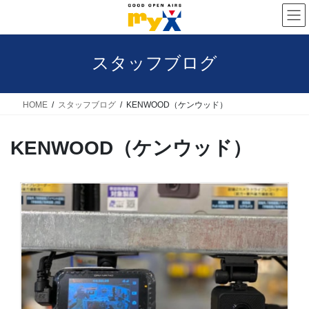
コ
ナ
ン
ビ
テ
ゲ
スタッフブログ
ン
ー
ツ
シ
へ
ョ
HOME
スタッフブログ
KENWOOD（ケンウッド）
ス
ン
KENWOOD（ケンウッド）
キ
に
ッ
移
プ
動