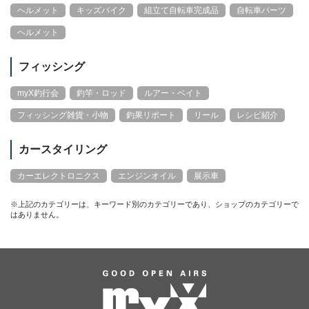
ヘルメット
キッズバイク
組立て自転車完成品
自転車パーツ
ヘルメット
フィッシング
myX釣行会
釣竿・ロッド
ルアー・ベイト
フィッシング雑貨・小物
釣果リポート
リール
レシピ紹介
カースタイリング
カーエレクトロニクス
エンジンオイル
展示車
※上記のカテゴリーは、キーワード別のカテゴリーであり、ショップのカテゴリーで
はありません。