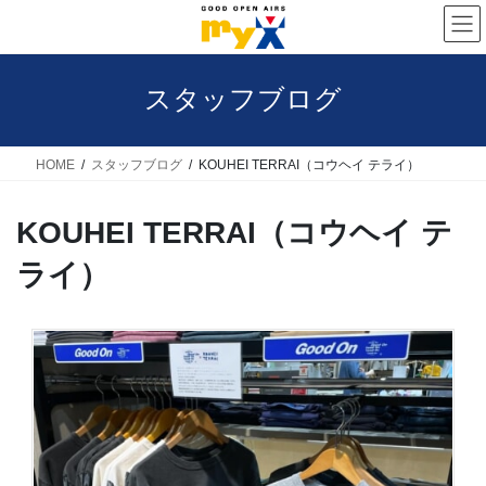
コ
ナ
ン
ビ
テ
ゲ
スタッフブログ
ン
ー
ツ
シ
へ
ョ
HOME
スタッフブログ
KOUHEI TERRAI（コウヘイ テライ）
ス
ン
KOUHEI TERRAI（コウヘイ テ
キ
に
ッ
移
ライ）
プ
動