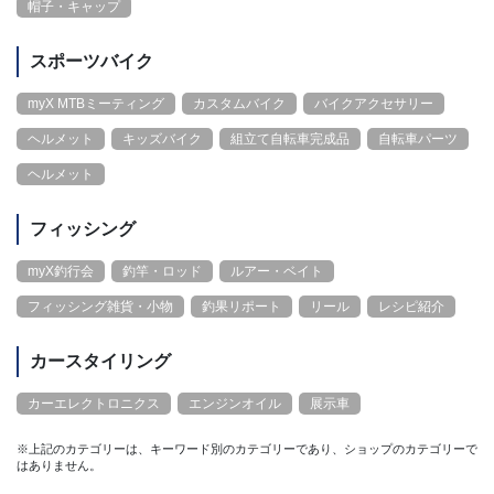
帽子・キャップ
スポーツバイク
myX MTBミーティング
カスタムバイク
バイクアクセサリー
ヘルメット
キッズバイク
組立て自転車完成品
自転車パーツ
ヘルメット
フィッシング
myX釣行会
釣竿・ロッド
ルアー・ベイト
フィッシング雑貨・小物
釣果リポート
リール
レシピ紹介
カースタイリング
カーエレクトロニクス
エンジンオイル
展示車
※上記のカテゴリーは、キーワード別のカテゴリーであり、ショップのカテゴリーで
はありません。