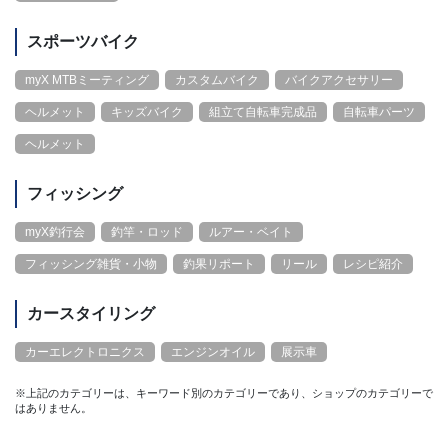
スポーツバイク
myX MTBミーティング
カスタムバイク
バイクアクセサリー
ヘルメット
キッズバイク
組立て自転車完成品
自転車パーツ
ヘルメット
フィッシング
myX釣行会
釣竿・ロッド
ルアー・ベイト
フィッシング雑貨・小物
釣果リポート
リール
レシピ紹介
カースタイリング
カーエレクトロニクス
エンジンオイル
展示車
※上記のカテゴリーは、キーワード別のカテゴリーであり、ショップのカテゴリーで
はありません。