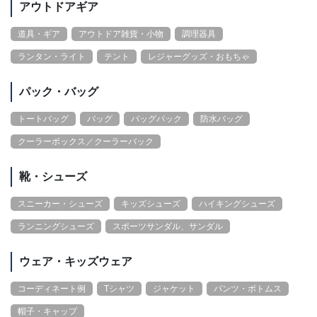
アウトドアギア
道具・ギア
アウトドア雑貨・小物
調理器具
ランタン・ライト
テント
レジャーグッズ・おもちゃ
パック・バッグ
トートバッグ
バッグ
バッグパック
防水バッグ
クーラーボックス／クーラーバック
靴・シューズ
スニーカー・シューズ
キッズシューズ
ハイキングシューズ
ランニングシューズ
スポーツサンダル、サンダル
ウェア・キッズウェア
コーディネート例
Tシャツ
ジャケット
パンツ・ボトムス
帽子・キャップ