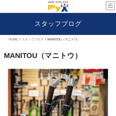
コ
ナ
ン
ビ
テ
ゲ
スタッフブログ
ン
ー
ツ
シ
へ
ョ
HOME
スタッフブログ
MANITOU（マニトウ）
ス
ン
MANITOU（マニトウ）
キ
に
ッ
移
プ
動