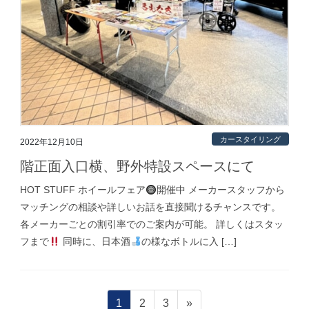
カースタイリング
2022年12月10日
階正面入口横、野外特設スペースにて
HOT STUFF ホイールフェア
開催中 メーカースタッフから
マッチングの相談や詳しいお話を直接聞けるチャンスです。
各メーカーごとの割引率でのご案内が可能。 詳しくはスタッ
フまで
同時に、日本酒
の様なボトルに入 […]
投
固
固
固
1
2
3
»