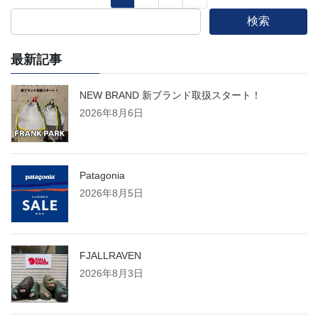
定
定
定
検索
稿
ペ
ペ
ペ
ー
ー
ー
最新記事
の
ジ
ジ
ジ
ペ
NEW BRAND 新ブランド取扱スタート！
2026年8月6日
ー
ジ
Patagonia
2026年8月5日
送
り
FJALLRAVEN
2026年8月3日