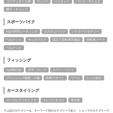
コーディネート例
Tシャツ
ジャケット
パンツ・ボトムス
帽子・キャップ
スポーツバイク
myX MTBミーティング
カスタムバイク
バイクアクセサリー
ヘルメット
キッズバイク
組立て自転車完成品
自転車パーツ
ヘルメット
フィッシング
myX釣行会
釣竿・ロッド
ルアー・ベイト
フィッシング雑貨・小物
釣果リポート
リール
レシピ紹介
カースタイリング
カーエレクトロニクス
エンジンオイル
展示車
※上記のカテゴリーは、キーワード別のカテゴリーであり、ショップのカテゴリーで