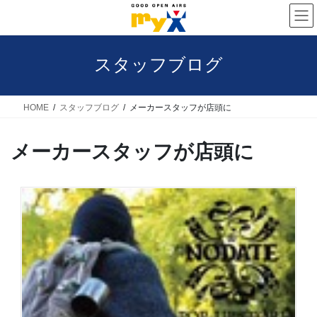
コ
ナ
ン
ビ
テ
ゲ
スタッフブログ
ン
ー
ツ
シ
へ
ョ
HOME
スタッフブログ
メーカースタッフが店頭に
ス
ン
メーカースタッフが店頭に
キ
に
ッ
移
プ
動