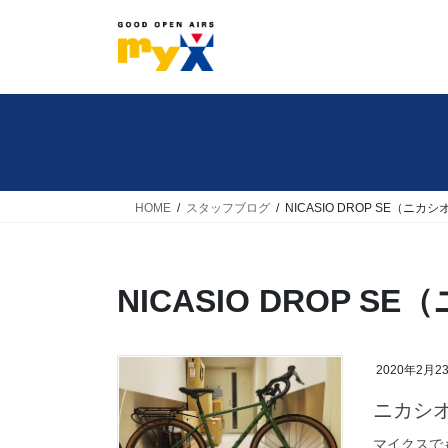
コ
ナ
ン
ビ
テ
ゲ
ン
ー
ツ
シ
へ
ョ
ス
ン
キ
に
HOME
スタッフブログ
NICASIO DROP SE（ニカシ
ッ
移
プ
動
NICASIO DROP S
2020年2月2
ニカシ
マイクスで