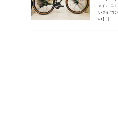
ます。 ニカ
いタイヤに
の […]