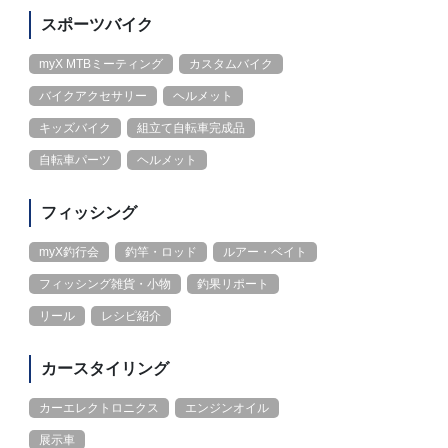
スポーツバイク
myX MTBミーティング
カスタムバイク
バイクアクセサリー
ヘルメット
キッズバイク
組立て自転車完成品
自転車パーツ
ヘルメット
フィッシング
myX釣行会
釣竿・ロッド
ルアー・ベイト
フィッシング雑貨・小物
釣果リポート
リール
レシピ紹介
カースタイリング
カーエレクトロニクス
エンジンオイル
展示車