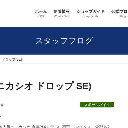
ホーム
新着情報
ショップガイド
公式ブロ
HOME
What’s New
Shop Guide
Blog
スタッフブログ
オ ドロップ SE)
E（ニカシオ ドロップ SE)
スポーツバイク
3日
オ
も人気のニカシオ 今年は4モデルに増殖！ マイクス、全部あり