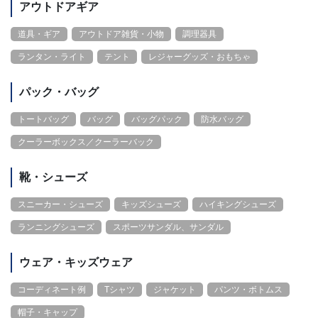
アウトドアギア
道具・ギア
アウトドア雑貨・小物
調理器具
ランタン・ライト
テント
レジャーグッズ・おもちゃ
パック・バッグ
トートバッグ
バッグ
バッグパック
防水バッグ
クーラーボックス／クーラーバック
靴・シューズ
スニーカー・シューズ
キッズシューズ
ハイキングシューズ
ランニングシューズ
スポーツサンダル、サンダル
ウェア・キッズウェア
コーディネート例
Tシャツ
ジャケット
パンツ・ボトムス
帽子・キャップ