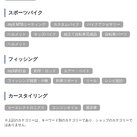
スポーツバイク
myX MTBミーティング
カスタムバイク
バイクアクセサリー
ヘルメット
キッズバイク
組立て自転車完成品
自転車パーツ
ヘルメット
フィッシング
myX釣行会
釣竿・ロッド
ルアー・ベイト
フィッシング雑貨・小物
釣果リポート
リール
レシピ紹介
カースタイリング
カーエレクトロニクス
エンジンオイル
展示車
※上記のカテゴリーは、キーワード別のカテゴリーであり、ショップのカテゴリーで
はありません。