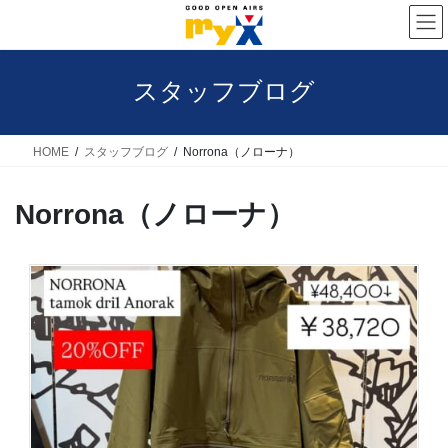
コ
ナ
ン
ビ
テ
ゲ
スタッフブログ
ン
ー
ツ
シ
へ
ョ
HOME
スタッフブログ
Norrona（ノローナ）
ス
ン
Norrona（ノローナ）
キ
に
ッ
移
プ
動