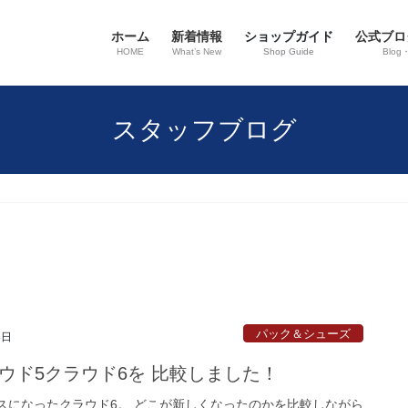
ホーム
新着情報
ショップガイド
公式ブロ
HOME
What’s New
Shop Guide
Blog
スタッフブログ
パック＆シューズ
8日
ラウド5クラウド6を 比較しました！
スになったクラウド6。 どこが新しくなったのかを比較しながら