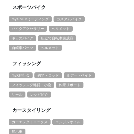
スポーツバイク
myX MTBミーティング
カスタムバイク
バイクアクセサリー
ヘルメット
キッズバイク
組立て自転車完成品
自転車パーツ
ヘルメット
フィッシング
myX釣行会
釣竿・ロッド
ルアー・ベイト
フィッシング雑貨・小物
釣果リポート
リール
レシピ紹介
カースタイリング
カーエレクトロニクス
エンジンオイル
展示車