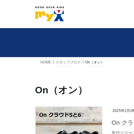
コ
ナ
ン
ビ
テ
ゲ
ン
ー
ツ
シ
へ
ョ
ス
ン
キ
に
HOME
スタッフブログ
On（オン）
ッ
移
プ
動
On（オン）
2025年2月2
On ク
先日リリー