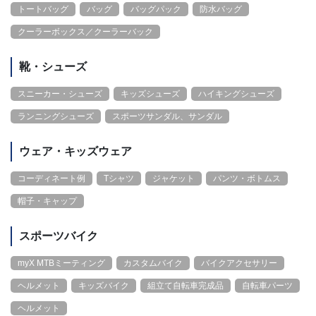
トートバッグ
バッグ
バッグパック
防水バッグ
クーラーボックス／クーラーバック
靴・シューズ
スニーカー・シューズ
キッズシューズ
ハイキングシューズ
ランニングシューズ
スポーツサンダル、サンダル
ウェア・キッズウェア
コーディネート例
Tシャツ
ジャケット
パンツ・ボトムス
帽子・キャップ
スポーツバイク
myX MTBミーティング
カスタムバイク
バイクアクセサリー
ヘルメット
キッズバイク
組立て自転車完成品
自転車パーツ
ヘルメット