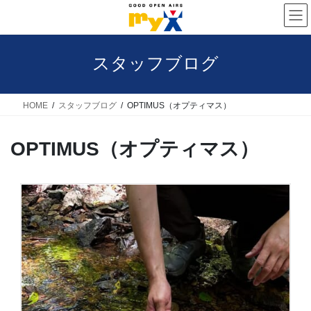
コ
ナ
ン
ビ
テ
ゲ
スタッフブログ
ン
ー
ツ
シ
へ
ョ
HOME
スタッフブログ
OPTIMUS（オプティマス）
ス
ン
OPTIMUS（オプティマス）
キ
に
ッ
移
プ
動