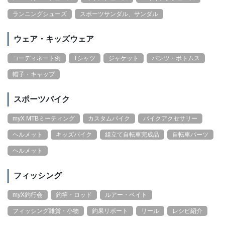
ランニングシューズ
スポーツサンダル、サンダル
ウェア・キッズウェア
コーディネート例
Tシャツ
ジャケット
パンツ・ボトムス
帽子・キャップ
スポーツバイク
myX MTBミーティング
カスタムバイク
バイクアクセサリー
ヘルメット
キッズバイク
組立て自転車完成品
自転車パーツ
ヘルメット
フィッシング
myX釣行会
釣竿・ロッド
ルアー・ベイト
フィッシング雑貨・小物
釣果リポート
リール
レシピ紹介