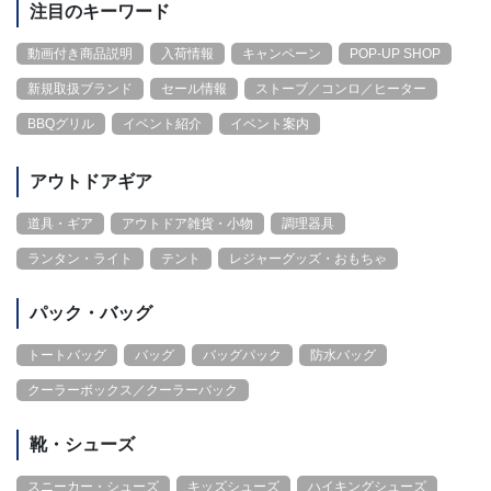
注目のキーワード
動画付き商品説明
入荷情報
キャンペーン
POP-UP SHOP
新規取扱ブランド
セール情報
ストーブ／コンロ／ヒーター
BBQグリル
イベント紹介
イベント案内
アウトドアギア
道具・ギア
アウトドア雑貨・小物
調理器具
ランタン・ライト
テント
レジャーグッズ・おもちゃ
パック・バッグ
トートバッグ
バッグ
バッグパック
防水バッグ
クーラーボックス／クーラーバック
靴・シューズ
スニーカー・シューズ
キッズシューズ
ハイキングシューズ