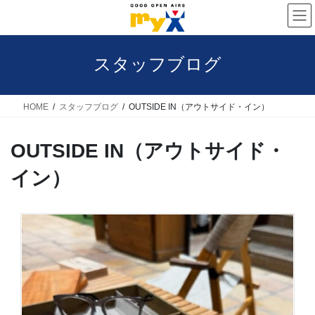
コ
ナ
ン
ビ
テ
ゲ
スタッフブログ
ン
ー
ツ
シ
へ
ョ
HOME
スタッフブログ
OUTSIDE IN（アウトサイド・イン）
ス
ン
OUTSIDE IN（アウトサイド・
キ
に
ッ
移
イン）
プ
動