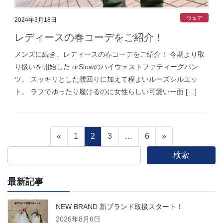
ウェア
2024年3月18日
レディースの春コーデをご紹介！
メンズに続き、レディースの春コーデをご紹介！ 今期より取
り扱いを開始した orSlowのハイウェストファティーグパン
ツ。 スッキリとした腰回りに加えて程よいルーズシルエッ
ト。 ラフでゆったり履けるのに女性らしい可愛い一面 […]
投
固
固
固
固
«
1
2
3
…
6
»
定
定
定
定
検索
稿
ペ
ペ
ペ
ペ
ー
ー
ー
ー
最新記事
の
ジ
ジ
ジ
ジ
ペ
NEW BRAND 新ブランド取扱スタート！
2026年8月6日