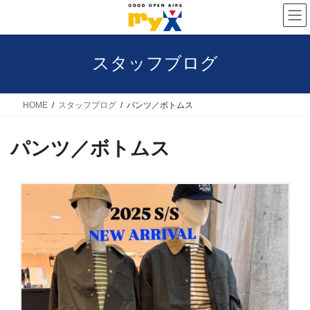
コ
ナ
ン
ビ
テ
ゲ
スタッフブログ
ン
ー
ツ
シ
へ
ョ
HOME
スタッフブログ
パンツ／ボトムス
ス
ン
パンツ／ボトムス
キ
に
ッ
移
プ
動