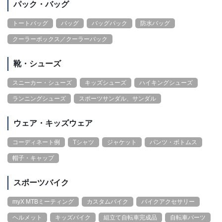
パック・バッグ
トートバッグ
バッグ
バッグパック
防水バッグ
クーラーボックス／クーラーバック
靴・シューズ
スニーカー・シューズ
キッズシューズ
ハイキングシューズ
ランニングシューズ
スポーツサンダル、サンダル
ウェア・キッズウェア
コーディネート例
Tシャツ
ジャケット
パンツ・ボトムス
帽子・キャップ
スポーツバイク
myX MTBミーティング
カスタムバイク
バイクアクセサリー
ヘルメット
キッズバイク
組立て自転車完成品
自転車パーツ