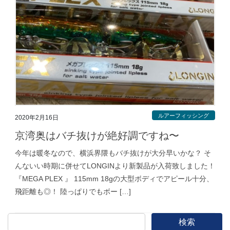
ルアーフィッシング
2020年2月16日
京湾奥はバチ抜けが絶好調ですね〜
今年は暖冬なので、横浜界隈もバチ抜けが大分早いかな？ そ
んないい時期に併せてLONGINより新製品が入荷致しました！
『MEGA PLEX 』 115mm 18gの大型ボディでアピール十分、
飛距離も◎！ 陸っぱりでもボー […]
検索