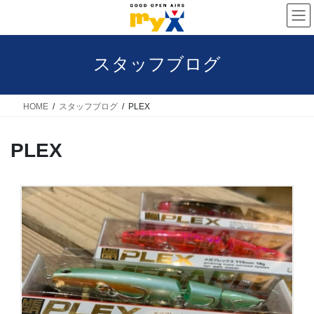
コ
ナ
ン
ビ
テ
ゲ
スタッフブログ
ン
ー
ツ
シ
へ
ョ
HOME
スタッフブログ
PLEX
ス
ン
PLEX
キ
に
ッ
移
プ
動