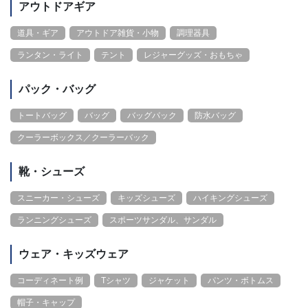
アウトドアギア
道具・ギア
アウトドア雑貨・小物
調理器具
ランタン・ライト
テント
レジャーグッズ・おもちゃ
パック・バッグ
トートバッグ
バッグ
バッグパック
防水バッグ
クーラーボックス／クーラーバック
靴・シューズ
スニーカー・シューズ
キッズシューズ
ハイキングシューズ
ランニングシューズ
スポーツサンダル、サンダル
ウェア・キッズウェア
コーディネート例
Tシャツ
ジャケット
パンツ・ボトムス
帽子・キャップ