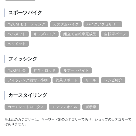
スポーツバイク
myX MTBミーティング
カスタムバイク
バイクアクセサリー
ヘルメット
キッズバイク
組立て自転車完成品
自転車パーツ
ヘルメット
フィッシング
myX釣行会
釣竿・ロッド
ルアー・ベイト
フィッシング雑貨・小物
釣果リポート
リール
レシピ紹介
カースタイリング
カーエレクトロニクス
エンジンオイル
展示車
※上記のカテゴリーは、キーワード別のカテゴリーであり、ショップのカテゴリーで
はありません。