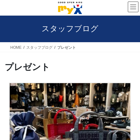
コ
ナ
ン
ビ
テ
ゲ
スタッフブログ
ン
ー
ツ
シ
へ
ョ
HOME
スタッフブログ
プレゼント
ス
ン
プレゼント
キ
に
ッ
移
プ
動