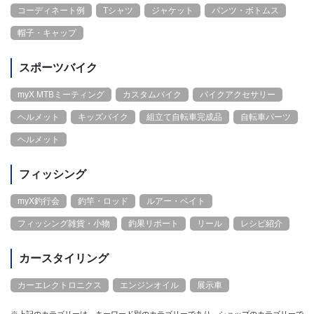
コーディネート例
Tシャツ
ジャケット
パンツ・ボトムス
帽子・キャップ
スポーツバイク
myX MTBミーティング
カスタムバイク
バイクアクセサリー
ヘルメット
キッズバイク
組立て自転車完成品
自転車パーツ
ヘルメット
フィッシング
myX釣行会
釣竿・ロッド
ルアー・ベイト
フィッシング雑貨・小物
釣果リポート
リール
レシピ紹介
カースタイリング
カーエレクトロニクス
エンジンオイル
展示車