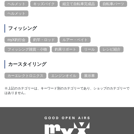
ヘルメット
キッズバイク
組立て自転車完成品
自転車パーツ
ヘルメット
フィッシング
myX釣行会
釣竿・ロッド
ルアー・ベイト
フィッシング雑貨・小物
釣果リポート
リール
レシピ紹介
カースタイリング
カーエレクトロニクス
エンジンオイル
展示車
※上記のカテゴリーは、キーワード別のカテゴリーであり、ショップのカテゴリーで
はありません。