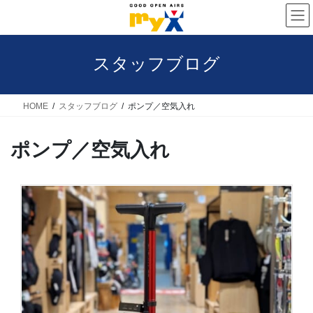
コ
ナ
ン
ビ
テ
ゲ
スタッフブログ
ン
ー
ツ
シ
へ
ョ
HOME
スタッフブログ
ポンプ／空気入れ
ス
ン
ポンプ／空気入れ
キ
に
ッ
移
プ
動