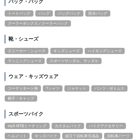
パック・バッグ
トートバッグ
バッグ
バッグパック
防水バッグ
クーラーボックス／クーラーバック
靴・シューズ
スニーカー・シューズ
キッズシューズ
ハイキングシューズ
ランニングシューズ
スポーツサンダル、サンダル
ウェア・キッズウェア
コーディネート例
Tシャツ
ジャケット
パンツ・ボトムス
帽子・キャップ
スポーツバイク
myX MTBミーティング
カスタムバイク
バイクアクセサリー
ヘルメット
キッズバイク
組立て自転車完成品
自転車パーツ