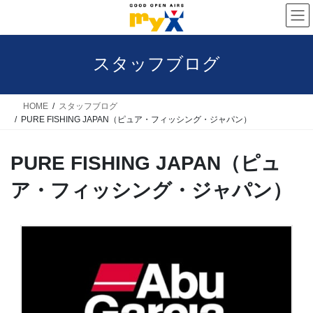
コ
ナ
ン
ビ
テ
ゲ
スタッフブログ
ン
ー
ツ
シ
へ
ョ
HOME
スタッフブログ
PURE FISHING JAPAN（ピュア・フィッシング・ジャパン）
ス
ン
キ
に
PURE FISHING JAPAN（ピュ
ッ
移
プ
動
ア・フィッシング・ジャパン）