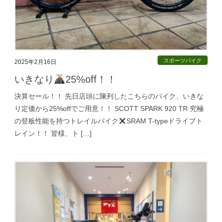
スポーツバイク
2025年2月16日
いきなり
25%off！！
決算セール！！ 先日店頭に陳列したこちらのバイク、いきな
り定価から25%offでご用意！！ SCOTT SPARK 920 TR 究極
の登板性能を持つトレイルバイク
SRAM T-typeドライブト
レイン！！ 皆様、ト […]