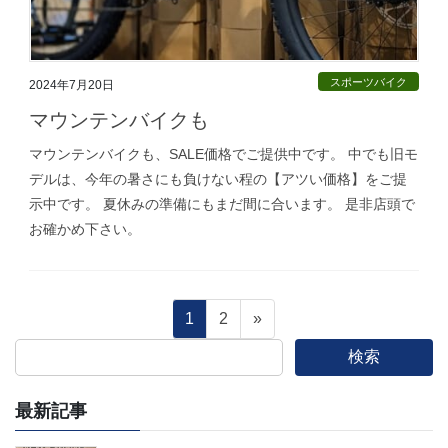
スポーツバイク
2024年7月20日
マウンテンバイクも
マウンテンバイクも、SALE価格でご提供中です。 中でも旧モ
デルは、今年の暑さにも負けない程の【アツい価格】をご提
示中です。 夏休みの準備にもまだ間に合います。 是非店頭で
お確かめ下さい。
投
固
固
1
2
»
定
定
検索
稿
ペ
ペ
ー
ー
最新記事
の
ジ
ジ