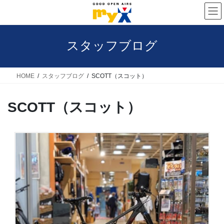
コ
ナ
ン
ビ
テ
ゲ
スタッフブログ
ン
ー
ツ
シ
へ
ョ
HOME
スタッフブログ
SCOTT（スコット）
ス
ン
SCOTT（スコット）
キ
に
ッ
移
プ
動