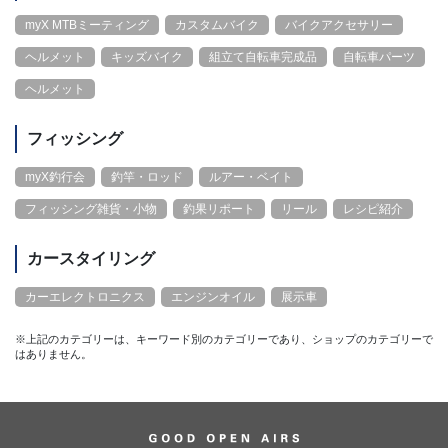
myX MTBミーティング
カスタムバイク
バイクアクセサリー
ヘルメット
キッズバイク
組立て自転車完成品
自転車パーツ
ヘルメット
フィッシング
myX釣行会
釣竿・ロッド
ルアー・ベイト
フィッシング雑貨・小物
釣果リポート
リール
レシピ紹介
カースタイリング
カーエレクトロニクス
エンジンオイル
展示車
※上記のカテゴリーは、キーワード別のカテゴリーであり、ショップのカテゴリーで
はありません。