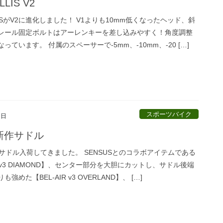
LLIS V2
LLISがV2に進化しました！ V1よりも10mm低くなったヘッド、斜
レール固定ボルトはアーレンキーを差し込みやすく！角度調整
っています。 付属のスペーサーで-5mm、-10mm、-20 […]
スポーツバイク
2日
新作サドル
作サドル入荷してきました。 SENSUSとのコラボアイテムである
IR v3 DIAMOND】、センター部分を大胆にカットし、サドル後端
強めた【BEL-AIR v3 OVERLAND】、 […]