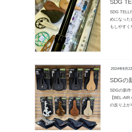
SDG TE
SDG TE
めになった
もしやすくな
2024年8月2
SDGの
SDGの新
【BEL-A
の反り上がりも