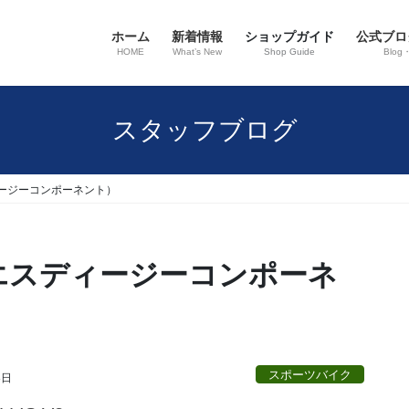
ホーム
新着情報
ショップガイド
公式ブロ
HOME
What’s New
Shop Guide
Blog
スタッフブログ
スディージーコンポーネント）
ts（エスディージーコンポーネ
スポーツバイク
8日