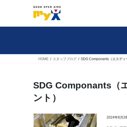
コ
ナ
ン
ビ
テ
ゲ
ン
ー
ツ
シ
へ
ョ
ス
ン
キ
に
HOME
スタッフブログ
SDG Componants（エ
ッ
移
プ
動
SDG Componan
ント）
2024年8月2