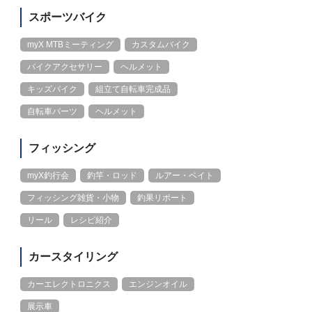
スポーツバイク
myX MTBミーティング
カスタムバイク
バイクアクセサリー
ヘルメット
キッズバイク
組立て自転車完成品
自転車パーツ
ヘルメット
フィッシング
myX釣行会
釣竿・ロッド
ルアー・ベイト
フィッシング雑貨・小物
釣果リポート
リール
レシピ紹介
カースタイリング
カーエレクトロニクス
エンジンオイル
展示車