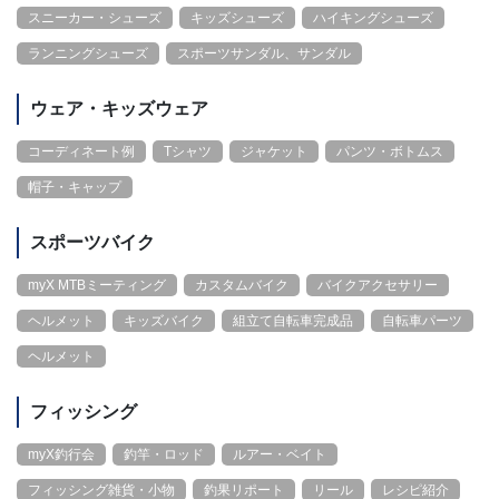
スニーカー・シューズ
キッズシューズ
ハイキングシューズ
ランニングシューズ
スポーツサンダル、サンダル
ウェア・キッズウェア
コーディネート例
Tシャツ
ジャケット
パンツ・ボトムス
帽子・キャップ
スポーツバイク
myX MTBミーティング
カスタムバイク
バイクアクセサリー
ヘルメット
キッズバイク
組立て自転車完成品
自転車パーツ
ヘルメット
フィッシング
myX釣行会
釣竿・ロッド
ルアー・ベイト
フィッシング雑貨・小物
釣果リポート
リール
レシピ紹介