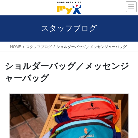
コ
ナ
ン
ビ
テ
ゲ
スタッフブログ
ン
ー
ツ
シ
へ
ョ
HOME
スタッフブログ
ショルダーバッグ／メッセンジャーバッグ
ス
ン
ショルダーバッグ／メッセンジ
キ
に
ッ
移
ャーバッグ
プ
動