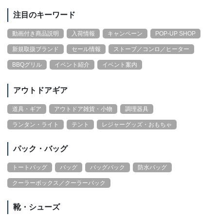
注目のキーワード
動画付き商品説明
入荷情報
キャンペーン
POP-UP SHOP
新規取扱ブランド
セール情報
ストーブ／コンロ／ヒーター
BBQグリル
イベント紹介
イベント案内
アウトドアギア
道具・ギア
アウトドア雑貨・小物
調理器具
ランタン・ライト
テント
レジャーグッズ・おもちゃ
パック・バッグ
トートバッグ
バッグ
バッグパック
防水バッグ
クーラーボックス／クーラーバック
靴・シューズ