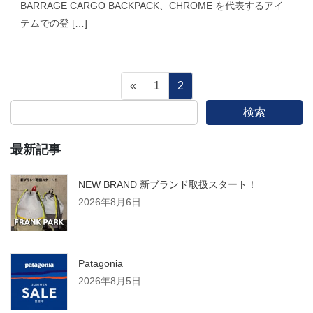
BARRAGE CARGO BACKPACK、CHROME を代表するアイ
テムでの登 […]
投
固
固
«
1
2
定
定
検索
稿
ペ
ペ
ー
ー
最新記事
の
ジ
ジ
ペ
NEW BRAND 新ブランド取扱スタート！
2026年8月6日
ー
ジ
Patagonia
2026年8月5日
送