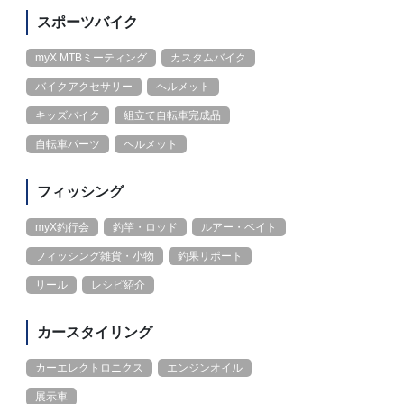
スポーツバイク
myX MTBミーティング
カスタムバイク
バイクアクセサリー
ヘルメット
キッズバイク
組立て自転車完成品
自転車パーツ
ヘルメット
フィッシング
myX釣行会
釣竿・ロッド
ルアー・ベイト
フィッシング雑貨・小物
釣果リポート
リール
レシピ紹介
カースタイリング
カーエレクトロニクス
エンジンオイル
展示車