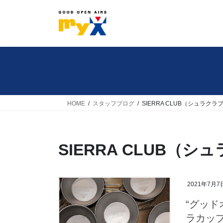
コ
ナ
ン
ビ
テ
ゲ
ン
ー
ツ
シ
へ
ョ
ス
ン
キ
に
HOME
スタッフブログ
SIERRA CLUB（シュラクラ
ッ
移
プ
動
SIERRA CLUB（シ
2021年7月7
“グッド
ラカッ