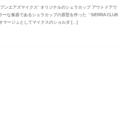
ープンエアズマイクス” オリジナルのシェラカップ アウトドアで
ーな食器であるシェラカップの原型を作った「SIERRA CLUB
オマージュとしてマイクスのショルダ […]