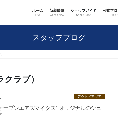
ホーム
新着情報
ショップガイド
公式ブロ
HOME
What’s New
Shop Guide
Blog
スタッフブログ
ブ）
ュラクラブ）
アウトドアギア
日
オープンエアズマイクス” オリジナルのシェ
プ