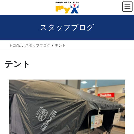
コ
ナ
ン
ビ
テ
ゲ
スタッフブログ
ン
ー
ツ
シ
へ
ョ
HOME
スタッフブログ
テント
ス
ン
テント
キ
に
ッ
移
プ
動