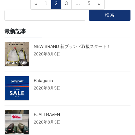
投
固
固
固
固
«
1
2
3
…
5
»
定
定
定
定
検索
稿
ペ
ペ
ペ
ペ
ー
ー
ー
ー
最新記事
の
ジ
ジ
ジ
ジ
ペ
NEW BRAND 新ブランド取扱スタート！
2026年8月6日
ー
ジ
Patagonia
2026年8月5日
送
り
FJALLRAVEN
2026年8月3日