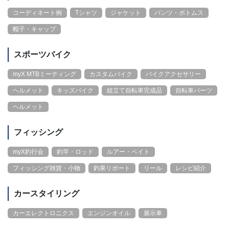
コーディネート例
Tシャツ
ジャケット
パンツ・ボトムス
帽子・キャップ
スポーツバイク
myX MTBミーティング
カスタムバイク
バイクアクセサリー
ヘルメット
キッズバイク
組立て自転車完成品
自転車パーツ
ヘルメット
フィッシング
myX釣行会
釣竿・ロッド
ルアー・ベイト
フィッシング雑貨・小物
釣果リポート
リール
レシピ紹介
カースタイリング
カーエレクトロニクス
エンジンオイル
展示車