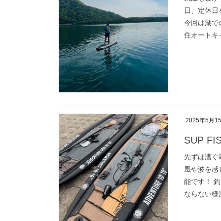
日、定休日
今回は湖で
住オートキャ
2025年5月1
SUP FI
先ずは漕ぐ
風や波を感
能です！ 
ならない様注