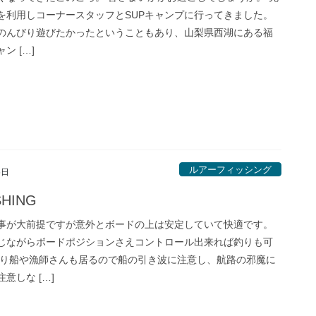
を利用しコーナースタッフとSUPキャンプに行ってきました。
のんびり遊びたかったということもあり、山梨県西湖にある福
ン […]
ルアーフィッシング
5日
SHING
事が大前提ですが意外とボードの上は安定していて快適です。
じながらボードポジションさえコントロール出来れば釣りも可
釣り船や漁師さんも居るので船の引き波に注意し、航路の邪魔に
意しな […]