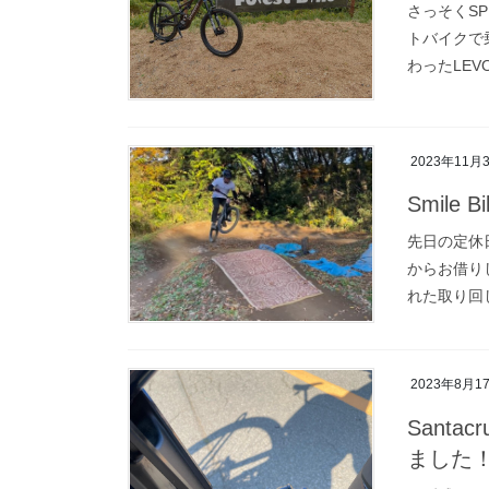
さっそくSPE
トバイクで
わったLEV
2023年11月
Smile Bi
先日の定休日は
からお借りし
れた取り回
2023年8月1
Santa
ました