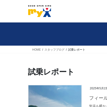
コ
ナ
ン
ビ
テ
ゲ
ン
ー
ツ
シ
へ
ョ
ス
ン
キ
に
HOME
スタッフブログ
試乗レポート
ッ
移
プ
動
試乗レポート
2025年5月1
フィー
気温も暖か