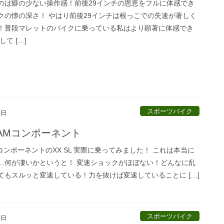
のは癖の少ない操作感！前後29インチの恩恵をフルに体感でき
クの懐の深さ！ やはり前後29インチは根っこでの失速が著しく
！普段マレットのバイクに乗っている私はより顕著に体感でき
て […]
スポーツバイク
8日
AMコンポーネント
コンポーネントのXX SL 実際に乗ってみました！ これは本当に
…何が凄いかというと！ 変速ショックがほぼない！どんなに乱
てもスルッと変速している！力を抜けば変速していることに […]
スポーツバイク
9日