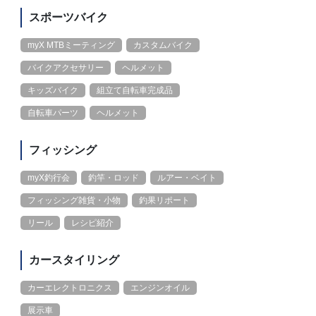
スポーツバイク
myX MTBミーティング
カスタムバイク
バイクアクセサリー
ヘルメット
キッズバイク
組立て自転車完成品
自転車パーツ
ヘルメット
フィッシング
myX釣行会
釣竿・ロッド
ルアー・ベイト
フィッシング雑貨・小物
釣果リポート
リール
レシピ紹介
カースタイリング
カーエレクトロニクス
エンジンオイル
展示車