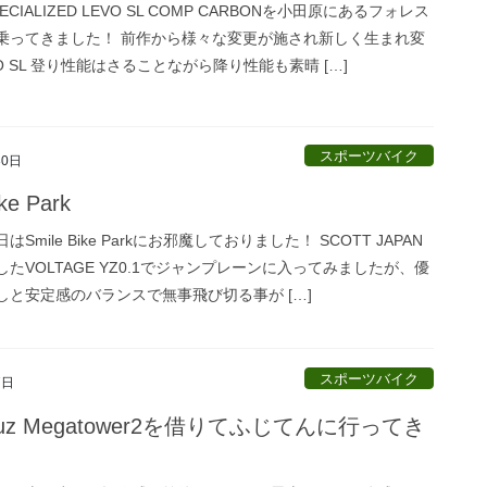
CIALIZED LEVO SL COMP CARBONを小田原にあるフォレス
乗ってきました！ 前作から様々な変更が施され新しく生まれ変
O SL 登り性能はさることながら降り性能も素晴 […]
スポーツバイク
30日
ke Park
Smile Bike Parkにお邪魔しておりました！ SCOTT JAPAN
たVOLTAGE YZ0.1でジャンプレーンに入ってみましたが、優
しと安定感のバランスで無事飛び切る事が […]
スポーツバイク
7日
cruz Megatower2を借りてふじてんに行ってき
！