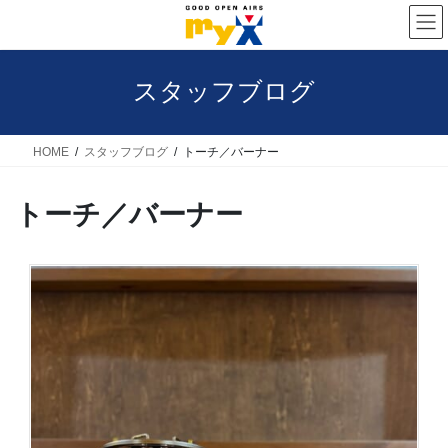
コ
ナ
ン
ビ
テ
ゲ
スタッフブログ
ン
ー
ツ
シ
へ
ョ
HOME
スタッフブログ
トーチ／バーナー
ス
ン
トーチ／バーナー
キ
に
ッ
移
プ
動