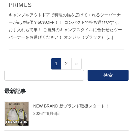
PRIMUS
キャンプやアウトドアで料理の幅を広げてくれるツーバーナ
ーがmyX特価で50%OFF！！ コンパクトで持ち運びやすく、
お手入れも簡単！ ご自身のキャンプスタイルに合わせたツー
バーナーをお選びください！ オンジャ（ブラック） […]
投
固
固
1
2
»
定
定
検索
稿
ペ
ペ
ー
ー
最新記事
の
ジ
ジ
ペ
NEW BRAND 新ブランド取扱スタート！
2026年8月6日
ー