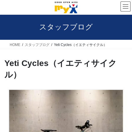
コ
ナ
ン
ビ
テ
ゲ
スタッフブログ
ン
ー
ツ
シ
へ
ョ
HOME
スタッフブログ
Yeti Cycles（イエティサイクル）
ス
ン
Yeti Cycles（イエティサイク
キ
に
ッ
移
ル）
プ
動