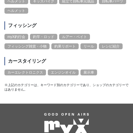
ヘルメット
キッズバイク
組立て自転車完成品
自転車パーツ
ヘルメット
フィッシング
myX釣行会
釣竿・ロッド
ルアー・ベイト
フィッシング雑貨・小物
釣果リポート
リール
レシピ紹介
カースタイリング
カーエレクトロニクス
エンジンオイル
展示車
※上記のカテゴリーは、キーワード別のカテゴリーであり、ショップのカテゴリーで
はありません。