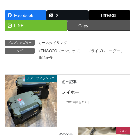
Threads
Facebook
X
LINE
Copy
カースタイリング
ブログカテゴリー
KENWOOD（ケンウッド）
、
ドライブレコーダー
、
タグ
商品紹介
ルアーフィッシング
前の記事
メイホー
2020年1月23日
ウェア
次の記事