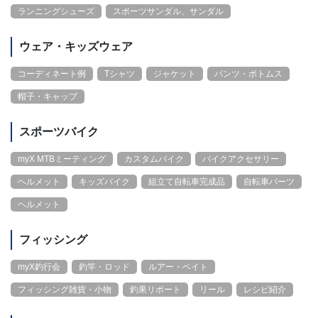
ランニングシューズ
スポーツサンダル、サンダル
ウェア・キッズウェア
コーディネート例
Tシャツ
ジャケット
パンツ・ボトムス
帽子・キャップ
スポーツバイク
myX MTBミーティング
カスタムバイク
バイクアクセサリー
ヘルメット
キッズバイク
組立て自転車完成品
自転車パーツ
ヘルメット
フィッシング
myX釣行会
釣竿・ロッド
ルアー・ベイト
フィッシング雑貨・小物
釣果リポート
リール
レシピ紹介