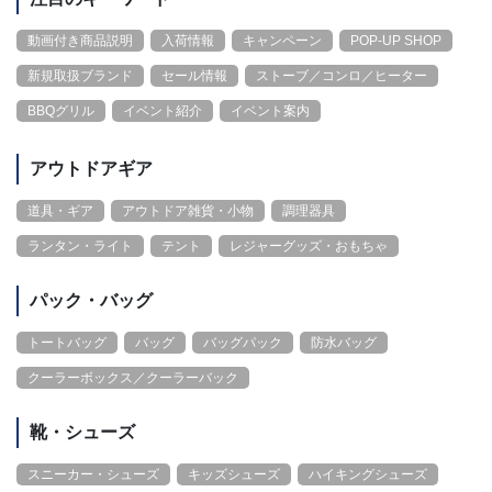
動画付き商品説明
入荷情報
キャンペーン
POP-UP SHOP
新規取扱ブランド
セール情報
ストーブ／コンロ／ヒーター
BBQグリル
イベント紹介
イベント案内
アウトドアギア
道具・ギア
アウトドア雑貨・小物
調理器具
ランタン・ライト
テント
レジャーグッズ・おもちゃ
パック・バッグ
トートバッグ
バッグ
バッグパック
防水バッグ
クーラーボックス／クーラーバック
靴・シューズ
スニーカー・シューズ
キッズシューズ
ハイキングシューズ