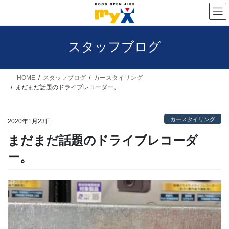
コ
ナ
ン
ビ
テ
ゲ
スタッフブログ
ン
ー
ツ
シ
へ
ョ
HOME
スタッフブログ
カースタイリング
まだまだ話題のドライブレコーダー。
ス
ン
キ
に
カースタイリング
ッ
移
2020年1月23日
プ
動
まだまだ話題のドライブレコーダ
ー。