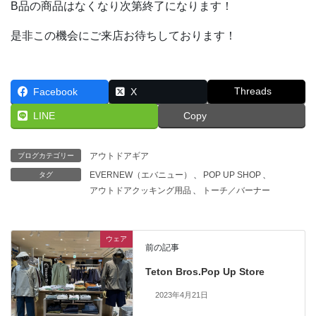
B品の商品はなくなり次第終了になります！
是非この機会にご来店お待ちしております！
Threads
Facebook
X
LINE
Copy
アウトドアギア
ブログカテゴリー
EVERNEW（エバニュー）
、
POP UP SHOP
、
タグ
アウトドアクッキング用品
、
トーチ／バーナー
ウェア
前の記事
Teton Bros.Pop Up Store
2023年4月21日