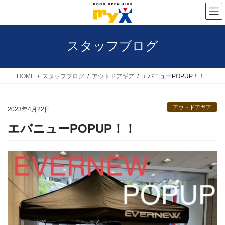
コ
ナ
ン
ビ
テ
ゲ
スタッフブログ
ン
ー
ツ
シ
へ
ョ
HOME
スタッフブログ
アウトドアギア
エバニューPOPUP！！
ス
ン
キ
に
アウトドアギア
2023年4月22日
ッ
移
エバニューPOPUP！！
プ
動