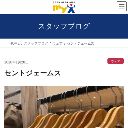
コ
ナ
ン
ビ
テ
ゲ
スタッフブログ
ン
ー
ツ
シ
へ
ョ
HOME
スタッフブログ
ウェア
セントジェームス
ス
ン
キ
に
ウェア
2020年1月20日
ッ
移
セントジェームス
プ
動