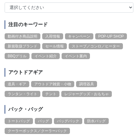
注目のキーワード
動画付き商品説明
入荷情報
キャンペーン
POP-UP SHOP
新規取扱ブランド
セール情報
ストーブ／コンロ／ヒーター
BBQグリル
イベント紹介
イベント案内
アウトドアギア
道具・ギア
アウトドア雑貨・小物
調理器具
ランタン・ライト
テント
レジャーグッズ・おもちゃ
パック・バッグ
トートバッグ
バッグ
バッグパック
防水バッグ
クーラーボックス／クーラーバック