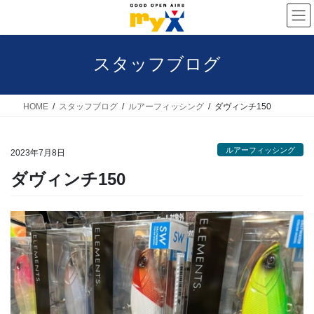
コ
ナ
ン
ビ
テ
ゲ
スタッフブログ
ン
ー
ツ
シ
へ
ョ
HOME
スタッフブログ
ルアーフィッシング
ダヴィンチ150
ス
ン
キ
に
ルアーフィッシング
2023年7月8日
ッ
移
ダヴィンチ150
プ
動