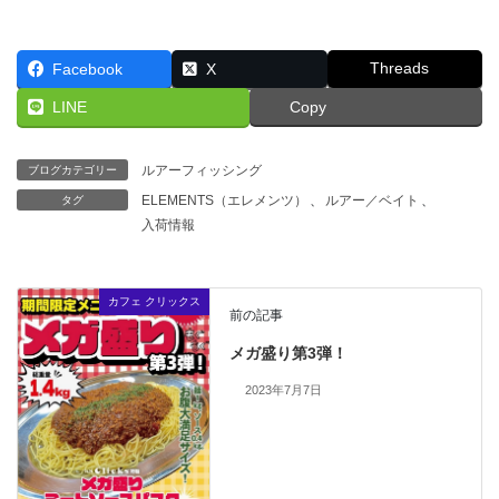
Threads
Facebook
X
LINE
Copy
ルアーフィッシング
ブログカテゴリー
ELEMENTS（エレメンツ）
、
ルアー／ベイト
、
タグ
入荷情報
カフェ クリックス
前の記事
メガ盛り第3弾！
2023年7月7日