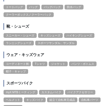
トートバッグ
バッグ
バッグパック
防水バッグ
クーラーボックス／クーラーバック
靴・シューズ
スニーカー・シューズ
キッズシューズ
ハイキングシューズ
ランニングシューズ
スポーツサンダル、サンダル
ウェア・キッズウェア
コーディネート例
Tシャツ
ジャケット
パンツ・ボトムス
帽子・キャップ
スポーツバイク
myX MTBミーティング
カスタムバイク
バイクアクセサリー
ヘルメット
キッズバイク
組立て自転車完成品
自転車パーツ