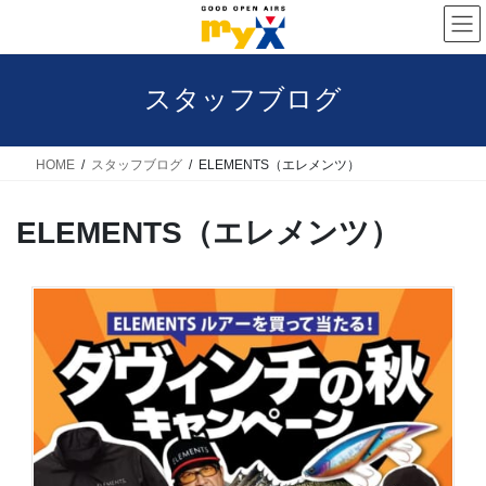
コ
ナ
ン
ビ
テ
ゲ
スタッフブログ
ン
ー
ツ
シ
へ
ョ
HOME
スタッフブログ
ELEMENTS（エレメンツ）
ス
ン
ELEMENTS（エレメンツ）
キ
に
ッ
移
プ
動