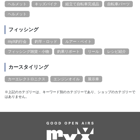
ヘルメット
キッズバイク
組立て自転車完成品
自転車パーツ
ヘルメット
フィッシング
myX釣行会
釣竿・ロッド
ルアー・ベイト
フィッシング雑貨・小物
釣果リポート
リール
レシピ紹介
カースタイリング
カーエレクトロニクス
エンジンオイル
展示車
※上記のカテゴリーは、キーワード別のカテゴリーであり、ショップのカテゴリーで
はありません。