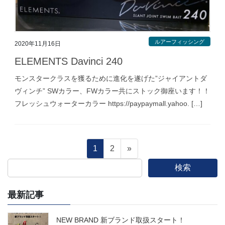
ルアーフィッシング
2020年11月16日
ELEMENTS Davinci 240
モンスタークラスを獲るために進化を遂げた”ジャイアントダ
ヴィンチ” SWカラー、FWカラー共にストック御座います！！
フレッシュウォーターカラー https://paypaymall.yahoo. […]
投
固
固
1
2
»
定
定
検索
稿
ペ
ペ
ー
ー
最新記事
の
ジ
ジ
ペ
NEW BRAND 新ブランド取扱スタート！