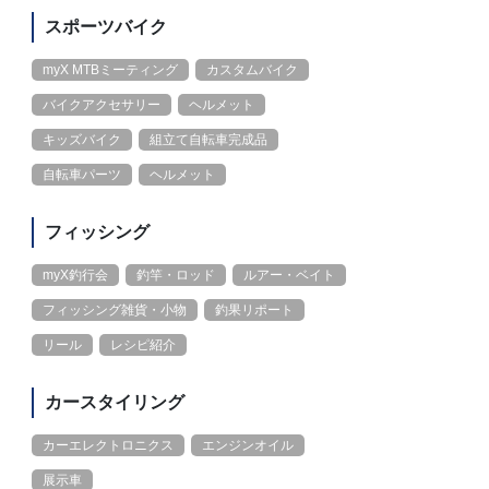
スポーツバイク
myX MTBミーティング
カスタムバイク
バイクアクセサリー
ヘルメット
キッズバイク
組立て自転車完成品
自転車パーツ
ヘルメット
フィッシング
myX釣行会
釣竿・ロッド
ルアー・ベイト
フィッシング雑貨・小物
釣果リポート
リール
レシピ紹介
カースタイリング
カーエレクトロニクス
エンジンオイル
展示車