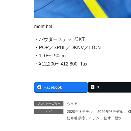
mont-bell
・パウダーステップJKT
・POP／SPBL／DKNV／LTCN
・110〜150cm
・¥12,200〜¥12,800+Tax
Facebook
X
ウェア
ブログカテゴリー
2020年冬モデル
、
2020年秋モデル
、
K
タグ
防寒着/防寒アイテム
、
防水、撥水