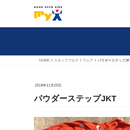
コ
ナ
ン
ビ
テ
ゲ
ン
ー
ツ
シ
へ
ョ
ス
ン
キ
に
HOME
スタッフブログ
ウェア
パウダーステップJK
ッ
移
プ
動
2019年11月25日
パウダーステップJKT