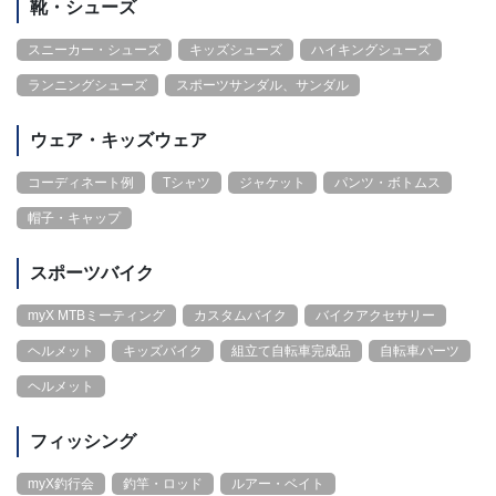
靴・シューズ
スニーカー・シューズ
キッズシューズ
ハイキングシューズ
ランニングシューズ
スポーツサンダル、サンダル
ウェア・キッズウェア
コーディネート例
Tシャツ
ジャケット
パンツ・ボトムス
帽子・キャップ
スポーツバイク
myX MTBミーティング
カスタムバイク
バイクアクセサリー
ヘルメット
キッズバイク
組立て自転車完成品
自転車パーツ
ヘルメット
フィッシング
myX釣行会
釣竿・ロッド
ルアー・ベイト