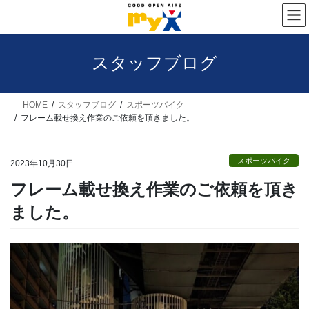
コ
ナ
ン
ビ
テ
ゲ
スタッフブログ
ン
ー
ツ
シ
へ
ョ
HOME
スタッフブログ
スポーツバイク
フレーム載せ換え作業のご依頼を頂きました。
ス
ン
キ
に
スポーツバイク
ッ
移
2023年10月30日
プ
動
フレーム載せ換え作業のご依頼を頂き
ました。