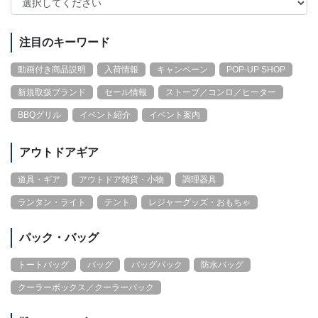
注目のキーワード
動画付き商品説明
入荷情報
キャンペーン
POP-UP SHOP
新規取扱ブランド
セール情報
ストーブ／コンロ／ヒーター
BBQグリル
イベント紹介
イベント案内
アウトドアギア
道具・ギア
アウトドア雑貨・小物
調理器具
ランタン・ライト
テント
レジャーグッズ・おもちゃ
パック・バッグ
トートバッグ
バッグ
バッグパック
防水バッグ
クーラーボックス／クーラーバック