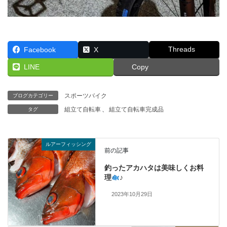
Threads
Facebook
X
LINE
Copy
スポーツバイク
ブログカテゴリー
組立て自転車
、
組立て自転車完成品
タグ
ルアーフィッシング
前の記事
釣ったアカハタは美味しくお料
理
♪
2023年10月29日