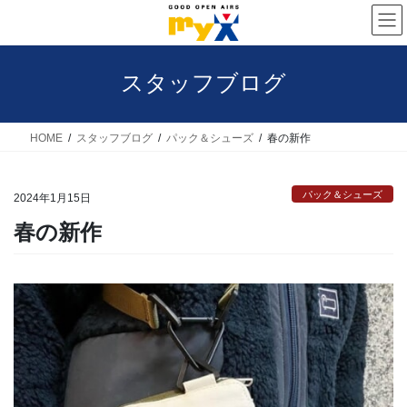
コ
ナ
ン
ビ
テ
ゲ
スタッフブログ
ン
ー
ツ
シ
へ
ョ
HOME
スタッフブログ
パック＆シューズ
春の新作
ス
ン
キ
に
パック＆シューズ
2024年1月15日
ッ
移
春の新作
プ
動