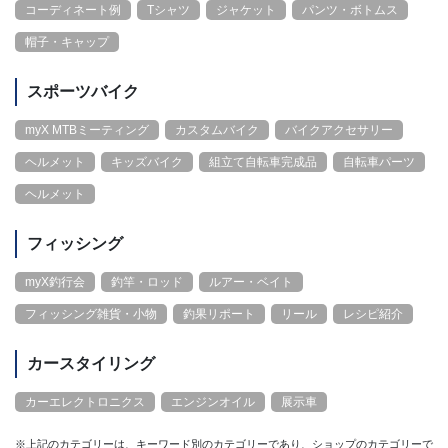
コーディネート例
Tシャツ
ジャケット
パンツ・ボトムス
帽子・キャップ
スポーツバイク
myX MTBミーティング
カスタムバイク
バイクアクセサリー
ヘルメット
キッズバイク
組立て自転車完成品
自転車パーツ
ヘルメット
フィッシング
myX釣行会
釣竿・ロッド
ルアー・ベイト
フィッシング雑貨・小物
釣果リポート
リール
レシピ紹介
カースタイリング
カーエレクトロニクス
エンジンオイル
展示車
※上記のカテゴリーは、キーワード別のカテゴリーであり、ショップのカテゴリーで