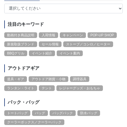
注目のキーワード
動画付き商品説明
入荷情報
キャンペーン
POP-UP SHOP
新規取扱ブランド
セール情報
ストーブ／コンロ／ヒーター
BBQグリル
イベント紹介
イベント案内
アウトドアギア
道具・ギア
アウトドア雑貨・小物
調理器具
ランタン・ライト
テント
レジャーグッズ・おもちゃ
パック・バッグ
トートバッグ
バッグ
バッグパック
防水バッグ
クーラーボックス／クーラーバック