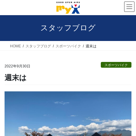
コ
ナ
ン
ビ
テ
ゲ
スタッフブログ
ン
ー
ツ
シ
へ
ョ
HOME
スタッフブログ
スポーツバイク
週末は
ス
ン
キ
に
スポーツバイク
2022年9月30日
ッ
移
週末は
プ
動