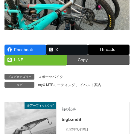
Threads
Facebook
X
LINE
Copy
スポーツバイク
ブログカテゴリー
myX MTBミーティング
、
イベント案内
タグ
ルアーフィッシング
前の記事
bigbandit
2022年9月30日