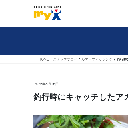
コ
ナ
ン
ビ
テ
ゲ
ン
ー
ツ
シ
へ
ョ
ス
ン
キ
に
HOME
スタッフブログ
ルアーフィッシング
釣行時
ッ
移
プ
動
2026年5月18日
釣行時にキャッチしたア