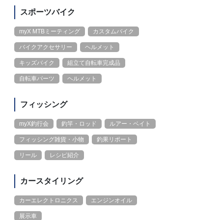
スポーツバイク
myX MTBミーティング
カスタムバイク
バイクアクセサリー
ヘルメット
キッズバイク
組立て自転車完成品
自転車パーツ
ヘルメット
フィッシング
myX釣行会
釣竿・ロッド
ルアー・ベイト
フィッシング雑貨・小物
釣果リポート
リール
レシピ紹介
カースタイリング
カーエレクトロニクス
エンジンオイル
展示車