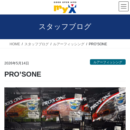
コ
ナ
ン
ビ
テ
ゲ
スタッフブログ
ン
ー
ツ
シ
へ
ョ
HOME
スタッフブログ
ルアーフィッシング
PRO’SONE
ス
ン
キ
に
ルアーフィッシング
2026年5月14日
ッ
移
PRO’SONE
プ
動