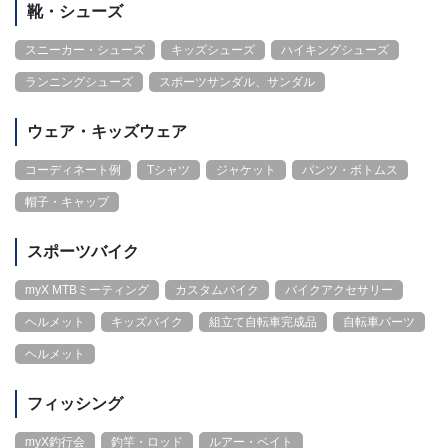
靴・シューズ
スニーカー・シューズ
キッズシューズ
ハイキングシューズ
ランニングシューズ
スポーツサンダル、サンダル
ウェア・キッズウェア
コーディネート例
Tシャツ
ジャケット
パンツ・ボトムス
帽子・キャップ
スポーツバイク
myX MTBミーティング
カスタムバイク
バイクアクセサリー
ヘルメット
キッズバイク
組立て自転車完成品
自転車パーツ
ヘルメット
フィッシング
myX釣行会
釣竿・ロッド
ルアー・ベイト