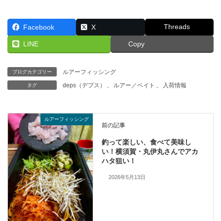
Threads
Facebook
X
LINE
Copy
ルアーフィッシング
ブログカテゴリー
deps（デプス）
、
ルアー／ベイト
、
入荷情報
タグ
ルアーフィッシング
前の記事
釣って楽しい、食べて美味し
い！横須賀・丸伊丸さんでアカ
ハタ狙い！
2026年5月13日