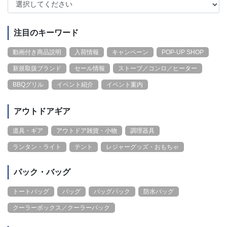
注目のキーワード
動画付き商品説明
入荷情報
キャンペーン
POP-UP SHOP
新規取扱ブランド
セール情報
ストーブ／コンロ／ヒーター
BBQグリル
イベント紹介
イベント案内
アウトドアギア
道具・ギア
アウトドア雑貨・小物
調理器具
ランタン・ライト
テント
レジャーグッズ・おもちゃ
パック・バッグ
トートバッグ
バッグ
バッグパック
防水バッグ
クーラーボックス／クーラーバック