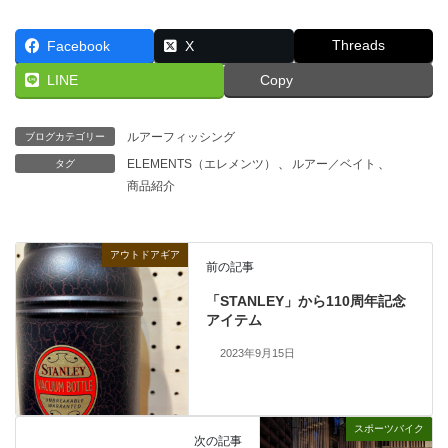
Threads
Facebook
X
LINE
Copy
ルアーフィッシング
ブログカテゴリー
ELEMENTS（エレメンツ）
、
ルアー／ベイト
、
タグ
商品紹介
アウトドアギア
前の記事
「STANLEY」から110周年記念
アイテム
2023年9月15日
スポーツバイク
次の記事