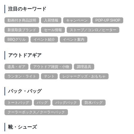
注目のキーワード
動画付き商品説明
入荷情報
キャンペーン
POP-UP SHOP
新規取扱ブランド
セール情報
ストーブ／コンロ／ヒーター
BBQグリル
イベント紹介
イベント案内
アウトドアギア
道具・ギア
アウトドア雑貨・小物
調理器具
ランタン・ライト
テント
レジャーグッズ・おもちゃ
パック・バッグ
トートバッグ
バッグ
バッグパック
防水バッグ
クーラーボックス／クーラーバック
靴・シューズ