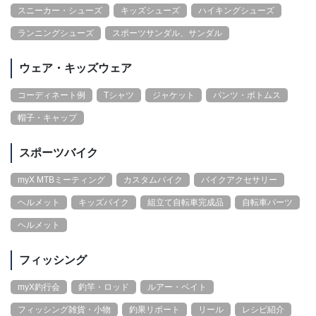
スニーカー・シューズ
キッズシューズ
ハイキングシューズ
ランニングシューズ
スポーツサンダル、サンダル
ウェア・キッズウェア
コーディネート例
Tシャツ
ジャケット
パンツ・ボトムス
帽子・キャップ
スポーツバイク
myX MTBミーティング
カスタムバイク
バイクアクセサリー
ヘルメット
キッズバイク
組立て自転車完成品
自転車パーツ
ヘルメット
フィッシング
myX釣行会
釣竿・ロッド
ルアー・ベイト
フィッシング雑貨・小物
釣果リポート
リール
レシピ紹介