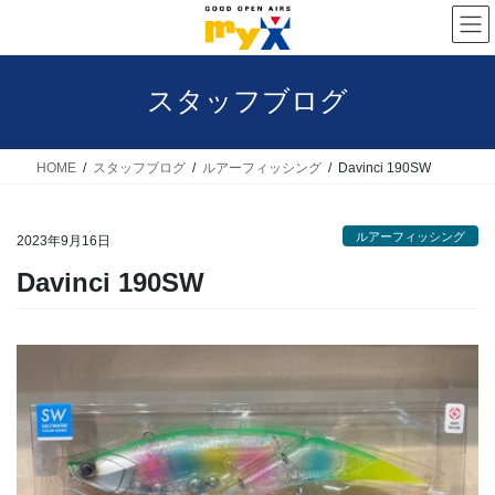
コ
ナ
ン
ビ
テ
ゲ
スタッフブログ
ン
ー
ツ
シ
へ
ョ
HOME
スタッフブログ
ルアーフィッシング
Davinci 190SW
ス
ン
キ
に
ルアーフィッシング
2023年9月16日
ッ
移
Davinci 190SW
プ
動