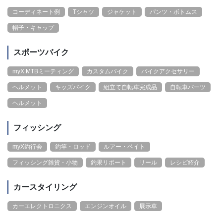
コーディネート例
Tシャツ
ジャケット
パンツ・ボトムス
帽子・キャップ
スポーツバイク
myX MTBミーティング
カスタムバイク
バイクアクセサリー
ヘルメット
キッズバイク
組立て自転車完成品
自転車パーツ
ヘルメット
フィッシング
myX釣行会
釣竿・ロッド
ルアー・ベイト
フィッシング雑貨・小物
釣果リポート
リール
レシピ紹介
カースタイリング
カーエレクトロニクス
エンジンオイル
展示車