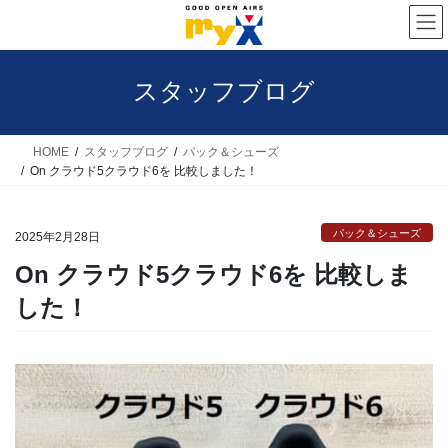
コ
ナ
ン
ビ
テ
ゲ
スタッフブログ
ン
ー
ツ
シ
へ
ョ
HOME
スタッフブログ
パック＆シューズ
On クラウド5クラウド6を 比較しました！
ス
ン
キ
に
パック＆シューズ
ッ
移
2025年2月28日
プ
動
On クラウド5クラウド6を 比較しま
した！