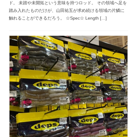
ド。 未踏や未開拓という意味を持つロッド。 その領域へ足を
踏み入れたものだけが、山田祐五が求め続ける領域の片鱗に
触れることができるだろう。 ☆Spec☆ Length […]