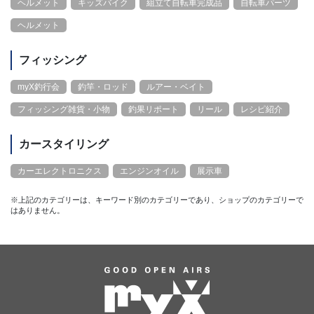
ヘルメット
キッズバイク
組立て自転車完成品
自転車パーツ
ヘルメット
フィッシング
myX釣行会
釣竿・ロッド
ルアー・ベイト
フィッシング雑貨・小物
釣果リポート
リール
レシピ紹介
カースタイリング
カーエレクトロニクス
エンジンオイル
展示車
※上記のカテゴリーは、キーワード別のカテゴリーであり、ショップのカテゴリーで
はありません。