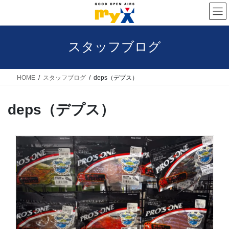
コ
ナ
ン
ビ
テ
ゲ
スタッフブログ
ン
ー
ツ
シ
へ
ョ
HOME
スタッフブログ
deps（デプス）
ス
ン
deps（デプス）
キ
に
ッ
移
プ
動